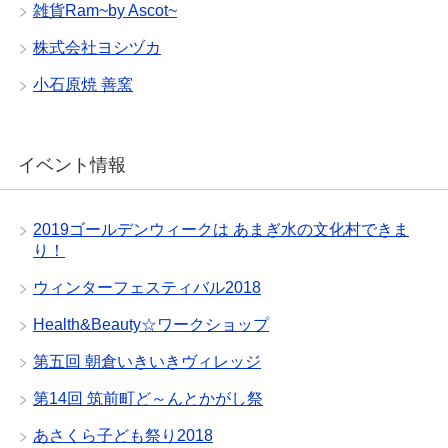
雑貨Ram~by Ascot~
株式会社ヨシヅカ
小石原焼 善窯
イベント情報
2019ゴールデンウィークは あまぎ水の文化村できま
り！
ウィンターフェスティバル2018
Health&Beauty☆ワークショップ
第五回 朝倉いきいきヴィレッジ
第14回 筑前町ど～んとかがし祭
あさくら子ども祭り2018