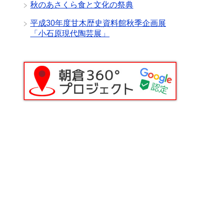
秋のあさくら食と文化の祭典
平成30年度甘木歴史資料館秋季企画展
「小石原現代陶芸展」