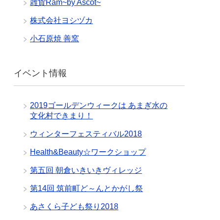
雑貨Ram~by Ascot~
株式会社ヨシヅカ
小石原焼 善窯
イベント情報
2019ゴールデンウィークは あまぎ水の
文化村できまり！
ウィンターフェスティバル2018
Health&Beauty☆ワークショップ
第五回 朝倉いきいきヴィレッジ
第14回 筑前町ど～んとかがし祭
あさくら子ども祭り2018