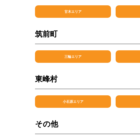
甘木エリア
筑前町
三輪エリア
東峰村
小石原エリア
その他