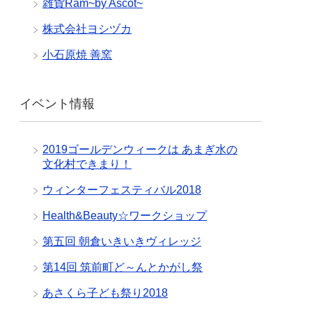
雑貨Ram~by Ascot~
株式会社ヨシヅカ
小石原焼 善窯
イベント情報
2019ゴールデンウィークは あまぎ水の
文化村できまり！
ウィンターフェスティバル2018
Health&Beauty☆ワークショップ
第五回 朝倉いきいきヴィレッジ
第14回 筑前町ど～んとかがし祭
あさくら子ども祭り2018