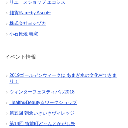
リユースショップ エコシス
雑貨Ram~by Ascot~
株式会社ヨシヅカ
小石原焼 善窯
イベント情報
2019ゴールデンウィークは あまぎ水の文化村できま
り！
ウィンターフェスティバル2018
Health&Beauty☆ワークショップ
第五回 朝倉いきいきヴィレッジ
第14回 筑前町ど～んとかがし祭