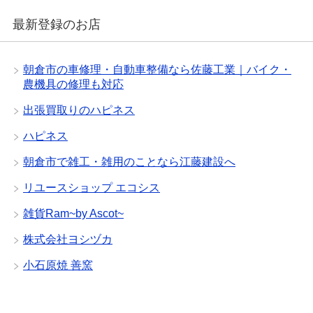
最新登録のお店
朝倉市の車修理・自動車整備なら佐藤工業｜バイク・
農機具の修理も対応
出張買取りのハピネス
ハピネス
朝倉市で雑工・雑用のことなら江藤建設へ
リユースショップ エコシス
雑貨Ram~by Ascot~
株式会社ヨシヅカ
小石原焼 善窯