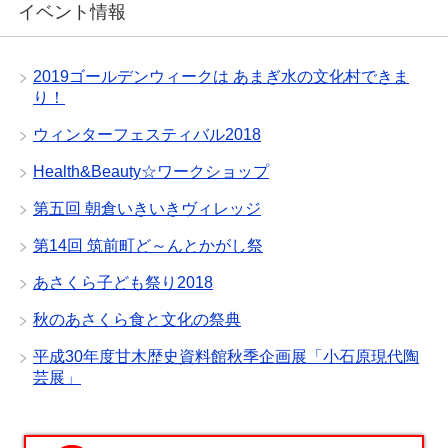
イベント情報
2019ゴールデンウィークは あまぎ水の文化村できま
り！
ウィンターフェスティバル2018
Health&Beauty☆ワークショップ
第五回 朝倉いきいきヴィレッジ
第14回 筑前町ど～んとかがし祭
あさくら子ども祭り2018
秋のあさくら食と文化の祭典
平成30年度甘木歴史資料館秋季企画展「小石原現代陶
芸展」