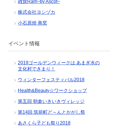
雑貨Ram~by Ascot~
株式会社ヨシヅカ
小石原焼 善窯
イベント情報
2019ゴールデンウィークは あまぎ水の
文化村できまり！
ウィンターフェスティバル2018
Health&Beauty☆ワークショップ
第五回 朝倉いきいきヴィレッジ
第14回 筑前町ど～んとかがし祭
あさくら子ども祭り2018