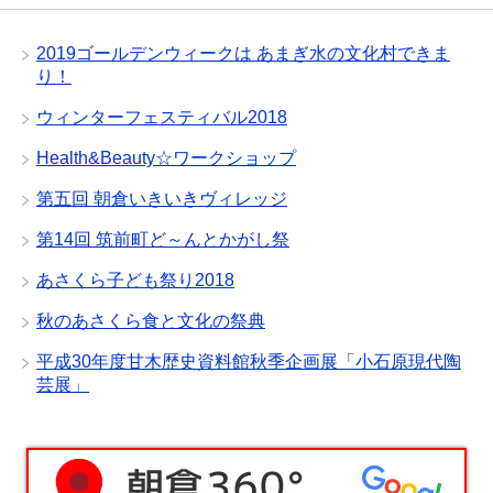
2019ゴールデンウィークは あまぎ水の文化村できま
り！
ウィンターフェスティバル2018
Health&Beauty☆ワークショップ
第五回 朝倉いきいきヴィレッジ
第14回 筑前町ど～んとかがし祭
あさくら子ども祭り2018
秋のあさくら食と文化の祭典
平成30年度甘木歴史資料館秋季企画展「小石原現代陶
芸展」