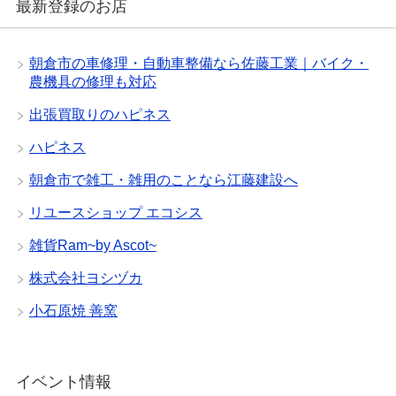
最新登録のお店
朝倉市の車修理・自動車整備なら佐藤工業｜バイク・
農機具の修理も対応
出張買取りのハピネス
ハピネス
朝倉市で雑工・雑用のことなら江藤建設へ
リユースショップ エコシス
雑貨Ram~by Ascot~
株式会社ヨシヅカ
小石原焼 善窯
イベント情報