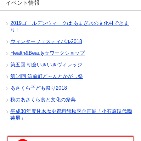
イベント情報
2019ゴールデンウィークは あまぎ水の文化村できま
り！
ウィンターフェスティバル2018
Health&Beauty☆ワークショップ
第五回 朝倉いきいきヴィレッジ
第14回 筑前町ど～んとかがし祭
あさくら子ども祭り2018
秋のあさくら食と文化の祭典
平成30年度甘木歴史資料館秋季企画展「小石原現代陶
芸展」