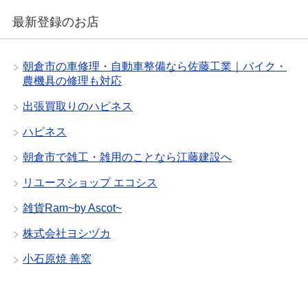
最新登録のお店
朝倉市の車修理・自動車整備なら佐藤工業｜バイク・
農機具の修理も対応
出張買取りのハピネス
ハピネス
朝倉市で雑工・雑用のことなら江藤建設へ
リユースショップ エコシス
雑貨Ram~by Ascot~
株式会社ヨシヅカ
小石原焼 善窯