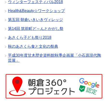
ウィンターフェスティバル2018
Health&Beauty☆ワークショップ
第五回 朝倉いきいきヴィレッジ
第14回 筑前町ど～んとかがし祭
あさくら子ども祭り2018
秋のあさくら食と文化の祭典
平成30年度甘木歴史資料館秋季企画展「小石原現代陶
芸展」