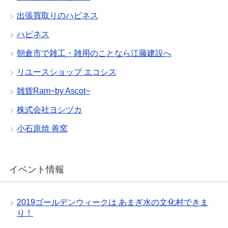
出張買取りのハピネス
ハピネス
朝倉市で雑工・雑用のことなら江藤建設へ
リユースショップ エコシス
雑貨Ram~by Ascot~
株式会社ヨシヅカ
小石原焼 善窯
イベント情報
2019ゴールデンウィークは あまぎ水の文化村できま
り！