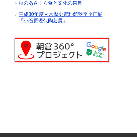
秋のあさくら食と文化の祭典
平成30年度甘木歴史資料館秋季企画展
「小石原現代陶芸展」