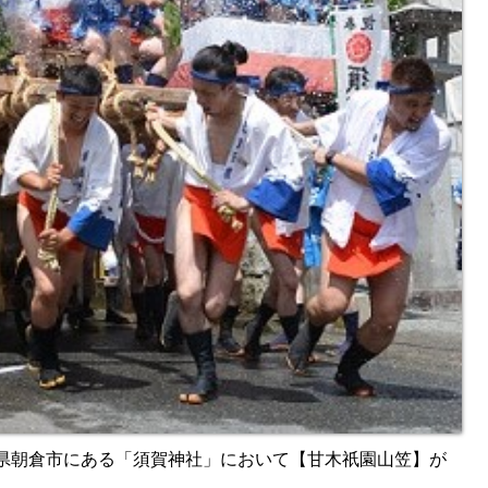
）福岡県朝倉市にある「須賀神社」において【甘木祇園山笠】が