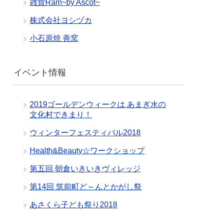
雑貨Ram~by Ascot~
株式会社ヨシヅカ
小石原焼 善窯
イベント情報
2019ゴールデンウィークは あまぎ水の
文化村できまり！
ウィンターフェスティバル2018
Health&Beauty☆ワークショップ
第五回 朝倉いきいきヴィレッジ
第14回 筑前町ど～んとかがし祭
あさくら子ども祭り2018