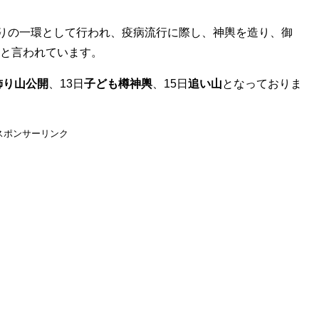
祭りの一環として行われ、疫病流行に際し、神輿を造り、御
と言われています。
飾り山公開
、13日
子ども樽神輿
、15日
追い山
となっておりま
スポンサーリンク