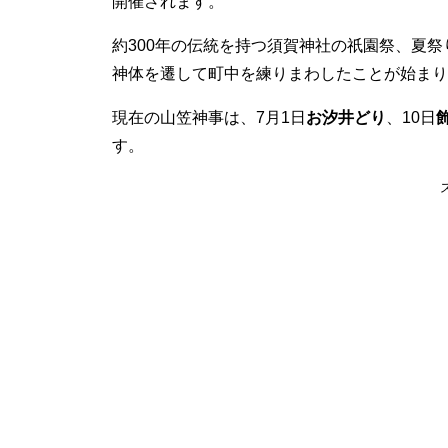
開催されます。
約300年の伝統を持つ須賀神社の祇園祭、夏
神体を遷して町中を練りまわしたことが始まり
現在の山笠神事は、7月1日
お汐井どり
、10日
す。