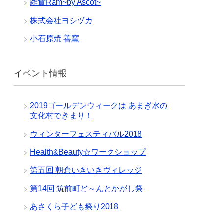
雑貨Ram~by Ascot~
株式会社ヨシヅカ
小石原焼 善窯
イベント情報
2019ゴールデンウィークは あまぎ水の
文化村できまり！
ウィンターフェスティバル2018
Health&Beauty☆ワークショップ
第五回 朝倉いきいきヴィレッジ
第14回 筑前町ど～んとかがし祭
あさくら子ども祭り2018